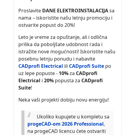
Proslavite
DANE ELEKTROINSTALACIJA
sa
nama – iskoristite našu letnju promociju i
ostvarite popust do 20%!
Leto je vreme za opuštanje, ali i odlična
prilika da poboljšate udobnost rada i
istražite nove mogućnosti! Iskoristite našu
posebnu letnju ponudu i nabavite
CADprofi Electrical
ili
CADprofi Suite
po
uz lepe popuste -
10%
za
CADprofi
Electrical
i
20%
popusta za
CADprofi
Suite
!
Neka vaši projekti dobiju novu energiju!
Ukoliko kupujete u kompletu sa
progeCAD-om 2026 Professional
,
na progeCAD licencu ćete ostvariti