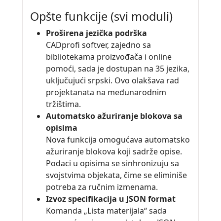
Opšte funkcije (svi moduli)
Proširena jezička podrška
CADprofi softver, zajedno sa
bibliotekama proizvođača i online
pomoći, sada je dostupan na 35 jezika,
uključujući srpski. Ovo olakšava rad
projektanata na međunarodnim
tržištima.
Automatsko ažuriranje blokova sa
opisima
Nova funkcija omogućava automatsko
ažuriranje blokova koji sadrže opise.
Podaci u opisima se sinhronizuju sa
svojstvima objekata, čime se eliminiše
potreba za ručnim izmenama.
Izvoz specifikacija u JSON format
Komanda „Lista materijala“ sada