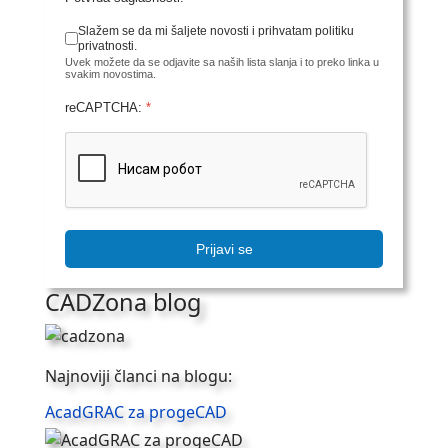
Slažem se da mi šaljete novosti i prihvatam politiku
privatnosti.
Uvek možete da se odjavite sa naših lista slanja i to preko linka u
svakim novostima.
reCAPTCHA:
*
Prijavi se
CADZona blog
Najnoviji članci na blogu:
AcadGRAC za progeCAD