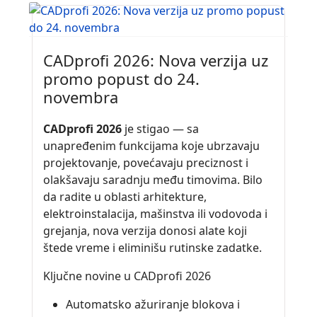
CADprofi 2026: Nova verzija uz
promo popust do 24.
novembra
CADprofi 2026
je stigao — sa
unapređenim funkcijama koje ubrzavaju
projektovanje, povećavaju preciznost i
olakšavaju saradnju među timovima. Bilo
da radite u oblasti arhitekture,
elektroinstalacija, mašinstva ili vodovoda i
grejanja, nova verzija donosi alate koji
štede vreme i eliminišu rutinske zadatke.
Ključne novine u CADprofi 2026
Automatsko ažuriranje blokova i