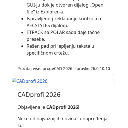
GUI-ju dok je otvoren dijalog „Open
file“ iz Explorer-a.
Ispravljeno preklapanje kontrola u
AECSTYLES dijalogu.
ETRACK sa POLAR sada daje tačne
preseke.
Rešen pad pri lepljenju teksta u
specifičnom crtežu.
Pročitaj više: progeCAD 2026 ispravke 26.0.10.10
CADprofi 2026
Objavljena je
CADprofi 2026
!
Neke od najvažnijiih novina i unapređenja
su: