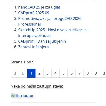
nanoCAD 25 je iza ugla!
CADprofi 2025.09
Promotivna akcija - progeCAD 2026
Professional
SketchUp 2025 - Novi nivo vizuelizacije i
interoperabilnosti
CADprofi i Dan zaljubljenih
Zahtevi inženjera
Strana 1 od 9
1
2
3
4
5
6
7
8
9
Neka od naših zastupništava: