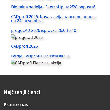
Digitalna nedelja - SketchUp uz 25% popusta!
CADprofi 2026: Nova verzija uz promo popust
do 24. novembra
progeCAD 2026 ispravke 26.0.10.10
CADprofi 2026
Letnja CADprofi Electrical akcija
Najčitaniji članci
Pratite nas