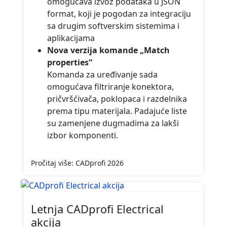
omogućava izvoz podataka u JSON
format, koji je pogodan za integraciju
sa drugim softverskim sistemima i
aplikacijama
Nova verzija komande „Match
properties“
Komanda za uređivanje sada
omogućava filtriranje konektora,
pričvršćivača, poklopaca i razdelnika
prema tipu materijala. Padajuće liste
su zamenjene dugmadima za lakši
izbor komponenti.
Pročitaj više: CADprofi 2026
Letnja CADprofi Electrical
akcija