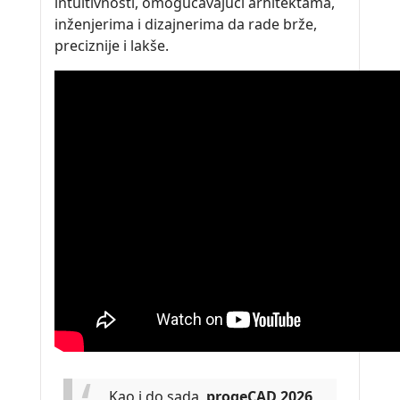
intuitivnosti, omogućavajući arhitektama,
inženjerima i dizajnerima da rade brže,
preciznije i lakše.
Kao i do sada,
progeCAD 2026