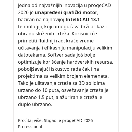
Jedna od najvažnijih inovacija u progeCAD
2026 je
unapređeni grafički motor
,
baziran na najnovijoj
IntelliCAD 13.1
tehnologiji, koji omogućava brži prikaz i
obradu složenih crteža. Korisnici će
primetiti fluidniji rad, kraće vreme
učitavanja i efikasniju manipulaciju velikim
datotekama. Softver sada još bolje
optimizuje korišćenje hardverskih resursa,
poboljšavajući iskustvo rada čak i na
projektima sa velikim brojem elemenata.
Tako je ulitavanja crteža sa 3D solidima
urzano do 10 puta, osvežavanje crteža je
ubrzano 1.5 put, a ažuriranje crteža je
duplo ubrzano.
Pročitaj više: Stigao je progeCAD 2026
Professional