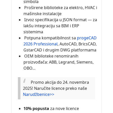
simbola
Proširene biblioteke za elektro, HVAC i
mašinske instalacije
Izvoz specifikacija u JSON format — za
lakšu integraciju sa BIM i ERP
sistemima
Potpuna kompatibilnost sa
progeCAD
2026 Professional
, AutoCAD, BricsCAD,
GstarCAD i drugim DWG platformama
OEM biblioteke renomiranih
proizvođača: ABB, Legrand, Siemens,
OBO…
Promo akcija do 24. novembra
2025! Naručite licence preko naše
Narudžbenice>>
10% popusta
za nove licence