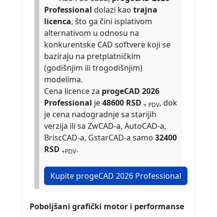
Professional
dolazi kao
trajna
licenca
, što ga čini isplativom
alternativom u odnosu na
konkurentske CAD softvere koji se
baziraju na pretplatničkim
(godišnjim ili trogodišnjim)
modelima.
Cena licence za
progeCAD 2026
Professional
je
48600 RSD
, dok
+ PDV
je cena nadogradnje sa starijih
verzija ili sa ZwCAD-a, AutoCAD-a,
BriscCAD-a, GstarCAD-a samo
32400
RSD
.
+PDV
Kupite progeCAD 2026 Professional
Poboljšani grafički motor i performanse