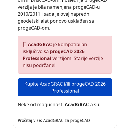
om ili BriscCAD-om. Poslednja progeCAD
verzija je bila namenjena progeCAD-u
2010/2011 i sada je ovaj napredni
geodetski alat ponovo usklađen sa
progeCAD-om.
AcadGRAC
je kompatibilan
isključivo sa
progeCAD 2026
Professional
verzijom. Starije verzije
nisu podržane!
Kupite AcadGRAC i/ili progeCAD 2026
Professional
Neke od mogućnosti
AcadGRAC
-a su:
Pročitaj više: AcadGRAC za progeCAD