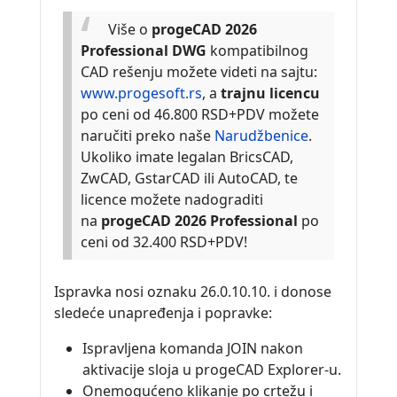
Više o
progeCAD 2026
Professional DWG
kompatibilnog
CAD rešenju možete videti na sajtu:
www.progesoft.rs
, a
trajnu licencu
po ceni od 46.800 RSD+PDV možete
naručiti preko naše
Narudžbenice
.
Ukoliko imate legalan BricsCAD,
ZwCAD, GstarCAD ili AutoCAD, te
licence možete nadograditi
na
progeCAD 2026 Professional
po
ceni od 32.400 RSD+PDV!
Ispravka nosi oznaku 26.0.10.10. i donose
sledeće unapređenja i popravke:
Ispravljena komanda JOIN nakon
aktivacije sloja u progeCAD Explorer-u.
Onemogućeno klikanje po crtežu i