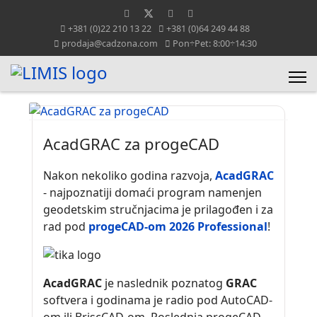
+381 (0)22 210 13 22
+381 (0)64 249 44 88
prodaja@cadzona.com
Pon÷Pet: 8:00÷14:30
AcadGRAC za progeCAD
Nakon nekoliko godina razvoja,
AcadGRAC
- najpoznatiji domaći program namenjen
geodetskim stručnjacima je prilagođen i za
rad pod
progeCAD-om 2026 Professional
!
AcadGRAC
je naslednik poznatog
GRAC
softvera i godinama je radio pod AutoCAD-