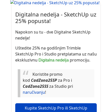
Digitalna nedelja - SketchUp uz
25% popusta!
Napokon su tu - dve Digitalne SketchUp
nedelje!
Uštedite 25% na godišnjim Trimble
SketchUp Pro i Studio pretplatama uz našu
ekskluzivnu
promociju.
Digitalna nedelja
Koristite promo
kod
CadZona25SP
za Pro i
CadZona25SS
za Studio pri
naručivanju
!
Kupite SketchUp Pro ili SketchUp