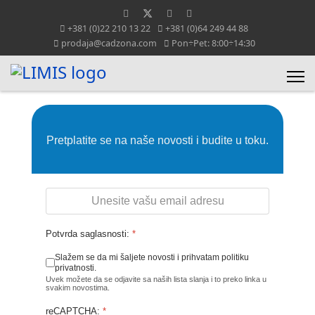
+381 (0)22 210 13 22
+381 (0)64 249 44 88
prodaja@cadzona.com
Pon÷Pet: 8:00÷14:30
Pretplatite se na naše novosti i budite u toku.
Potvrda saglasnosti:
*
Slažem se da mi šaljete novosti i prihvatam politiku
privatnosti.
Uvek možete da se odjavite sa naših lista slanja i to preko linka u
svakim novostima.
reCAPTCHA:
*