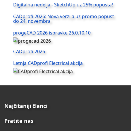
Digitalna nedelja - SketchUp uz 25% popusta!
CADprofi 2026: Nova verzija uz promo popust
do 24. novembra
progeCAD 2026 ispravke 26.0.10.10
CADprofi 2026
Letnja CADprofi Electrical akcija
Najčitaniji članci
Pratite nas