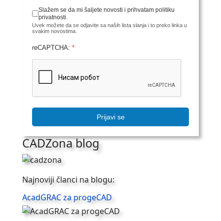
Slažem se da mi šaljete novosti i prihvatam politiku
privatnosti.
Uvek možete da se odjavite sa naših lista slanja i to preko linka u
svakim novostima.
reCAPTCHA:
*
Prijavi se
CADZona blog
Najnoviji članci na blogu:
AcadGRAC za progeCAD