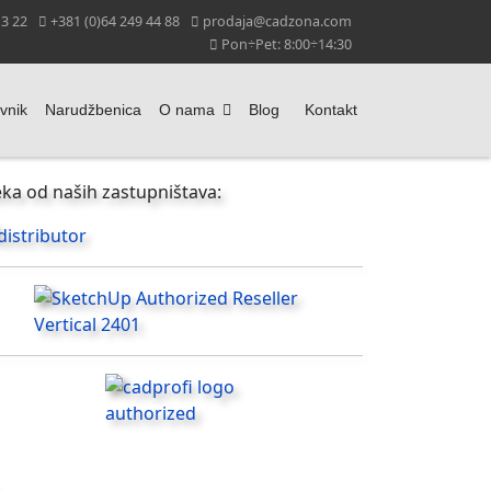
13 22
+381 (0)64 249 44 88
prodaja@cadzona.com
Pon÷Pet: 8:00÷14:30
vnik
Narudžbenica
O nama
Blog
Kontakt
ka od naših zastupništava: