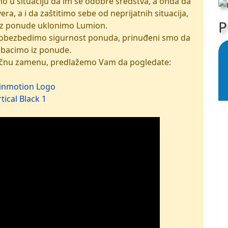
o u situaciju da im se odobre sredstva, a onda da
a, a i da zaštitimo sebe od neprijatnih situacija,
P
iz ponude uklonimo Lumion.
 obezbedimo sigurnost ponuda, prinuđeni smo da
zbacimo iz ponude.
upačnu zamenu, predlažemo Vam da pogledate: