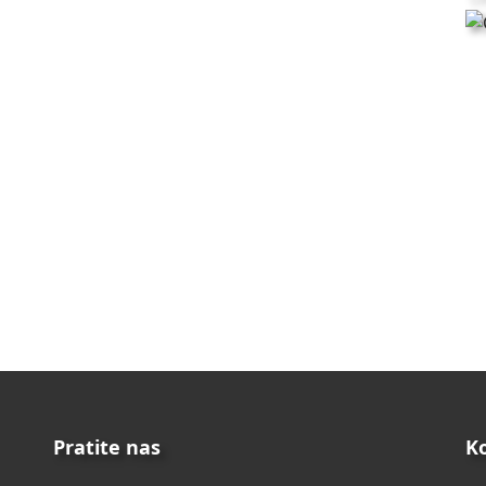
Pratite nas
K