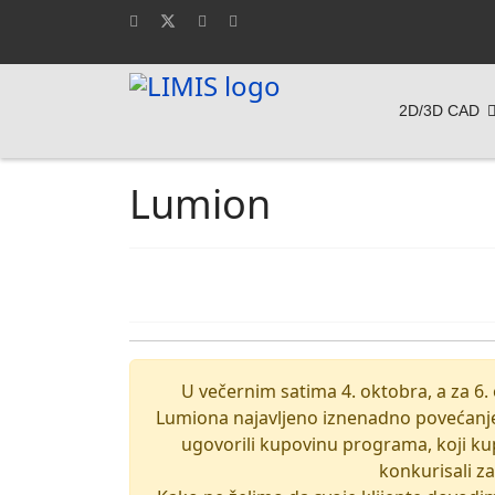
2D/3D CAD
Lumion
U večernim satima 4. oktobra, a za 6. 
Lumiona najavljeno iznenadno povećanje
ugovorili kupovinu programa, koji ku
konkurisali z