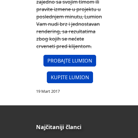
zajedno sa svojim timom ili
pravite izmene u projektu u
poslednjem minutu, Lumion
Vam nudi brz i jednostavan
rendering, sa rezultatima
zbog kojih se nećete
crveneti pred klijentom.
PROBAJTE LUMION
KUPITE LUMION
19 Mart 2017
Najčitaniji članci