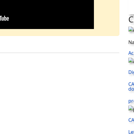
C
Na
Ac
Di
CA
do
pr
CA
Le