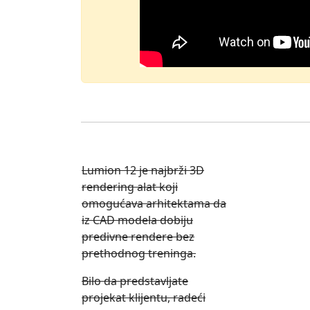
Lumion 12 je najbrži 3D
rendering alat koji
omogućava arhitektama da
iz CAD modela dobiju
predivne rendere bez
prethodnog treninga.
Bilo da predstavljate
projekat klijentu, radeći