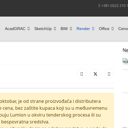
+381 (0)22 210 
AcadGRAC
SketchUp
BIM
Render
Office
Ceno
Ne
oktobar, je od strane proizvođača i distributera
 cena, bez zaštite kupaca koji su u međuvremenu
puju Lumion u okviru tenderskog procesa ili su
a bespovratna sredstva.