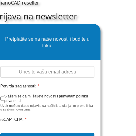
rijava na newsletter
Pretplatite se na naše novosti i budite u
toku.
Potvrda saglasnosti:
*
Slažem se da mi šaljete novosti i prihvatam politiku
privatnosti.
Uvek možete da se odjavite sa naših lista slanja i to preko linka
u svakim novostima.
reCAPTCHA:
*