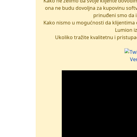
Kako ne želimo da svoje klijente dovodim
ona ne budu dovoljna za kupovinu softver
prinuđeni smo da 
Kako nismo u mogućnosti da klijentima
Lumion i
Ukoliko tražite kvalitetnu i prist